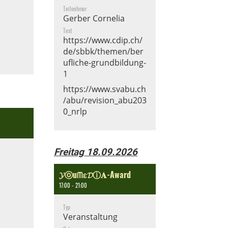
Teilnehmer
Gerber Cornelia
Text
https://www.cdip.ch/
de/sbbk/themen/ber
ufliche-grundbildung-
1
https://www.svabu.ch
/abu/revision_abu203
0_nrlp
Freitag 18.09.2026
𝓨ⓞuᗰɛ𝓓ⓘ𝐀-Award
17:00 - 21:00
Typ
Veranstaltung