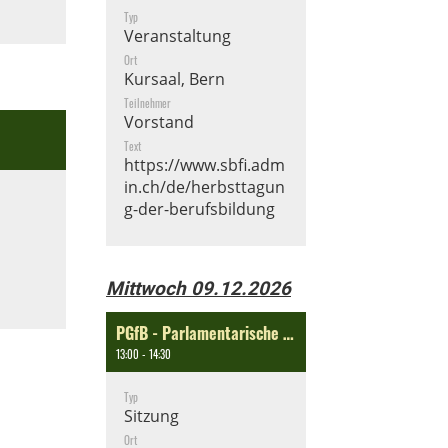
Typ
Veranstaltung
Ort
Kursaal, Bern
Teilnehmer
Vorstand
Text
https://www.sbfi.adm
in.ch/de/herbsttagun
g-der-berufsbildung
Mittwoch 09.12.2026
PGfB - Parlamentarische Gruppe für Berufsbildung
13:00 - 14:30
Typ
Sitzung
Ort