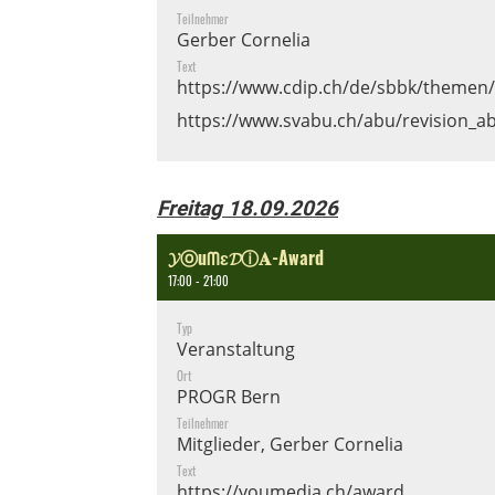
Teilnehmer
Gerber Cornelia
Text
https://www.cdip.ch/de/sbbk/themen/
https://www.svabu.ch/abu/revision_a
Freitag 18.09.2026
𝓨ⓞuᗰɛ𝓓ⓘ𝐀-Award
17:00 - 21:00
Typ
Veranstaltung
Ort
PROGR Bern
Teilnehmer
Mitglieder, Gerber Cornelia
Text
https://youmedia.ch/award