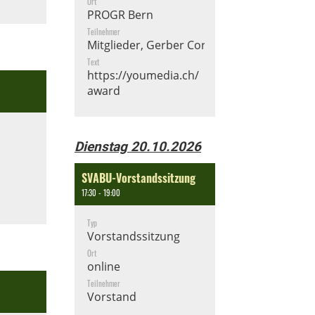
Ort
PROGR Bern
Teilnehmer
Mitglieder, Gerber Cornelia
Text
https://youmedia.ch/
award
Dienstag 20.10.2026
SVABU-Vorstandssitzung
17:30 - 19:00
Typ
Vorstandssitzung
Ort
online
Teilnehmer
Vorstand